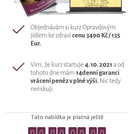
Objednávám si kurz Opravdovým
jídlem ke zdraví
cenu 3490 Kč / 135
Eur.
Vím, že kurz startuje
4. 10. 2021
a od
tohoto dne mám
14denní garanci
vrácení peněz v plné výši.
Nic tedy
neriskuji.
Tato nabídka je platná ještě
0
0
0
0
0
0
0
0