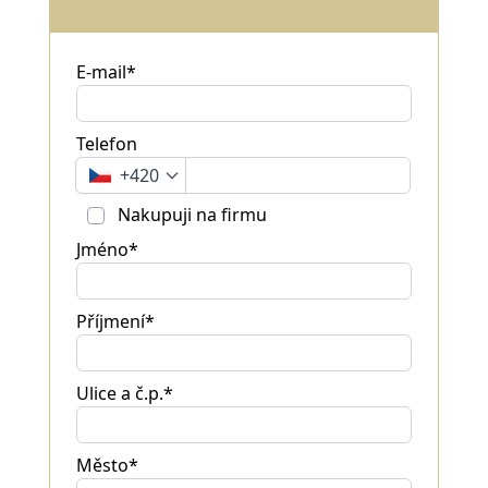
Fakturační údaje
E-mail*
Telefon
+420
Nakupuji na firmu
Jméno*
Příjmení*
Ulice a č.p.*
Město*