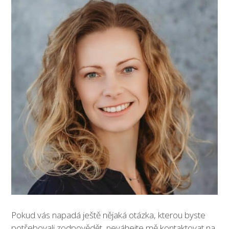
Pokud vás napadá ještě nějaká otázka, kterou byste
potřebovali zodpovědět, neváhejte mě kontaktovat na