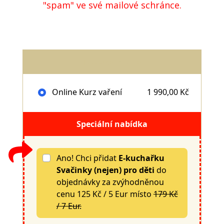
"spam" ve své mailové schránce.
Položky a ceny
Online Kurz vaření
1 990,00 Kč
Speciální nabídka
Ano! Chci přidat
E-kuchařku
Svačinky (nejen) pro děti
do
objednávky za zvýhodněnou
cenu 125 Kč / 5 Eur místo
179 Kč
/ 7 Eur.