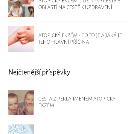
ATOPICKÝ EKZÉM U DĚTÍ - VYŘEŠTE 6
OBLASTÍ NA CESTĚ K UZDRAVENÍ
ATOPICKÝ EKZÉM - CO TO JE A JAKÁ JE
JEHO HLAVNÍ PŘÍČINA
Nejčtenější příspěvky
CESTA Z PEKLA JMÉNEM ATOPICKÝ
EKZÉM