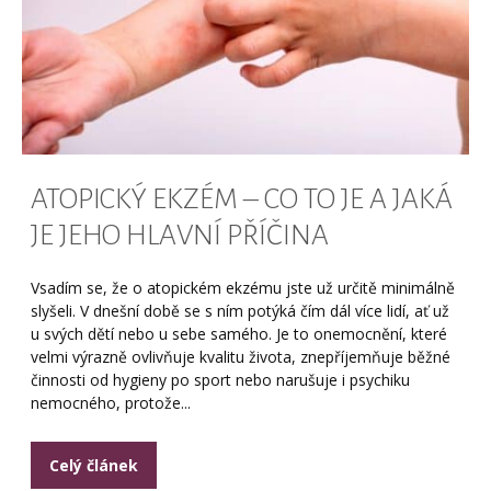
ATOPICKÝ EKZÉM – CO TO JE A JAKÁ
JE JEHO HLAVNÍ PŘÍČINA
Vsadím se, že o atopickém ekzému jste už určitě minimálně
slyšeli. V dnešní době se s ním potýká čím dál více lidí, ať už
u svých dětí nebo u sebe samého. Je to onemocnění, které
velmi výrazně ovlivňuje kvalitu života, znepříjemňuje běžné
činnosti od hygieny po sport nebo narušuje i psychiku
nemocného, protože...
Celý článek