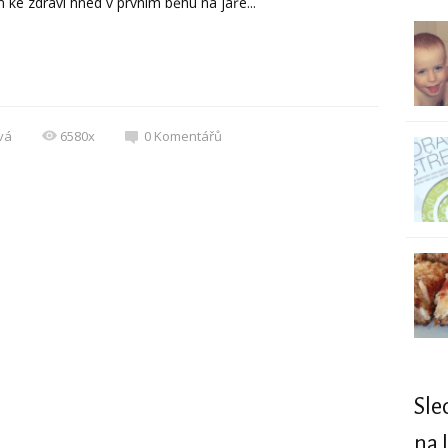
e zdraví hned v prvním běhu na jaře...
vá
6580x
0
Komentářů
Sle
na 