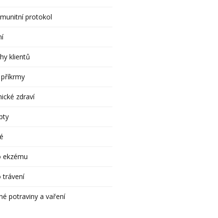
munitní protokol
ní
hy klientů
 příkrmy
ické zdraví
pty
é
o ekzému
 trávení
né potraviny a vaření