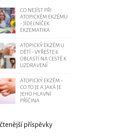
CO NEJÍST PŘI
ATOPICKÉM EKZÉMU
- JÍDELNÍČEK
EKZEMATIKA
ATOPICKÝ EKZÉM U
DĚTÍ - VYŘEŠTE 6
OBLASTÍ NA CESTĚ K
UZDRAVENÍ
ATOPICKÝ EKZÉM -
CO TO JE A JAKÁ JE
JEHO HLAVNÍ
PŘÍČINA
čtenější příspěvky