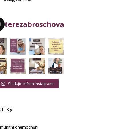
terezabroschova
Sledujte mě na Instagramu
riky
imunitní onemocnění