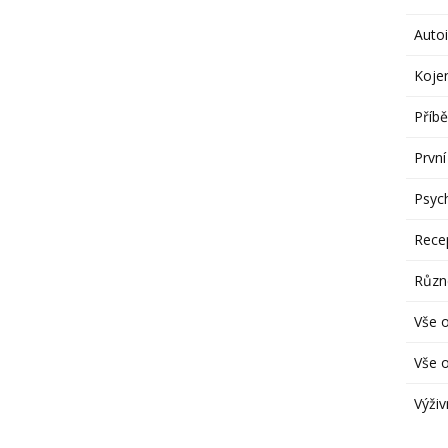
Autoi
Koje
Příbě
První
Psych
Rece
Různ
Vše 
Vše o
Výživ