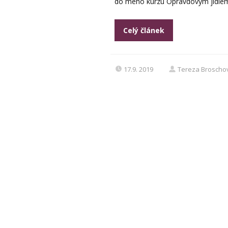
do mého kurzu Opravdovým jídlem k
Celý článek
17.9. 2019
Tereza Broscho