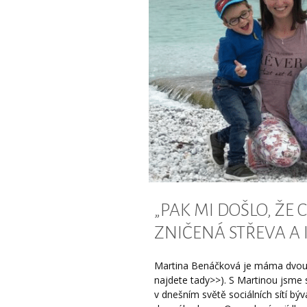
„PAK MI DOŠLO, ŽE
ZNIČENÁ STŘEVA A 
Martina Benáčková je máma dvou dě
najdete tady>>). S Martinou jsme 
v dnešním světě sociálních sítí bý