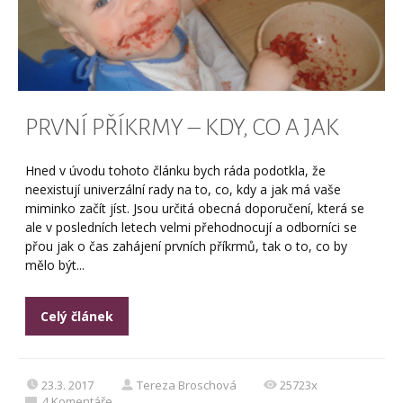
PRVNÍ PŘÍKRMY – KDY, CO A JAK
Hned v úvodu tohoto článku bych ráda podotkla, že
neexistují univerzální rady na to, co, kdy a jak má vaše
miminko začít jíst. Jsou určitá obecná doporučení, která se
ale v posledních letech velmi přehodnocují a odborníci se
přou jak o čas zahájení prvních příkrmů, tak o to, co by
mělo být...
Celý článek
23.3. 2017
Tereza Broschová
25723x
4
Komentáře