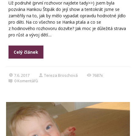
Už podruhé (první rozhovor najdete tady>>) jsem byla
pozvána Hankou Štipák do její show a tentokrát jsme se
zaměřily na to, jak by mělo vypadat opravdu hodnotné jídlo
pro děti. Na co všechno se Hanka ptala a co se
z hodinového rozhovoru dozvíte? Jak moc je důležitá strava
pro růst a vývoj dětí....
Celý článek
7.6. 2017
Tereza Broschová
7687x
0
Komentářů