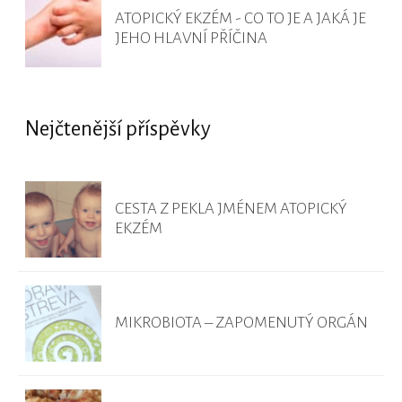
ATOPICKÝ EKZÉM - CO TO JE A JAKÁ JE
JEHO HLAVNÍ PŘÍČINA
Nejčtenější příspěvky
CESTA Z PEKLA JMÉNEM ATOPICKÝ
EKZÉM
MIKROBIOTA – ZAPOMENUTÝ ORGÁN