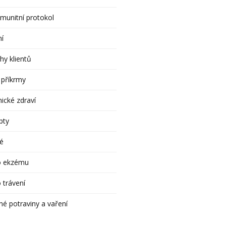
munitní protokol
ní
hy klientů
 příkrmy
ické zdraví
pty
é
o ekzému
 trávení
né potraviny a vaření