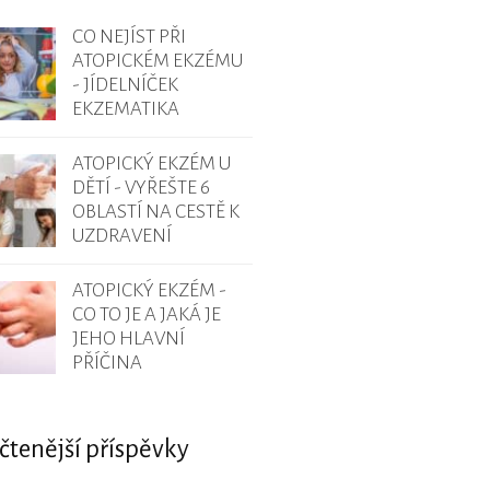
CO NEJÍST PŘI
ATOPICKÉM EKZÉMU
- JÍDELNÍČEK
EKZEMATIKA
ATOPICKÝ EKZÉM U
DĚTÍ - VYŘEŠTE 6
OBLASTÍ NA CESTĚ K
UZDRAVENÍ
ATOPICKÝ EKZÉM -
CO TO JE A JAKÁ JE
JEHO HLAVNÍ
PŘÍČINA
čtenější příspěvky