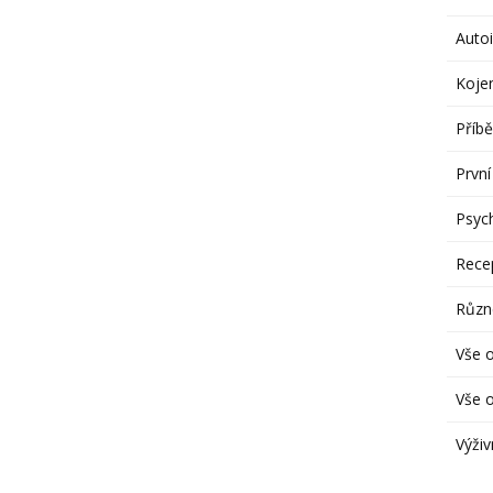
Autoi
Koje
Příbě
První
Psych
Rece
Různ
Vše 
Vše o
Výživ