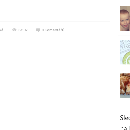
vá
3950x
0
Komentářů
Sle
na 