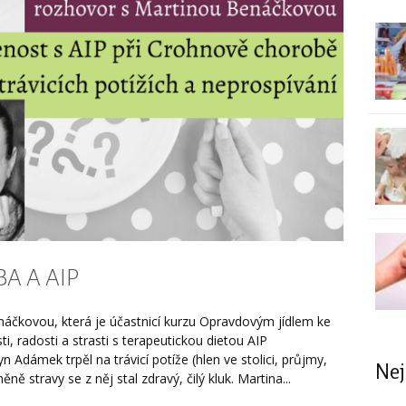
A A AIP
čkovou, která je účastnicí kurzu Opravdovým jídlem ke
ti, radosti a strasti s terapeutickou dietou AIP
n Adámek trpěl na trávicí potíže (hlen ve stolici, průjmy,
Nej
ě stravy se z něj stal zdravý, čilý kluk. Martina...