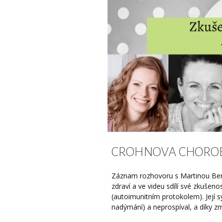
CROHNOVA CHOROB
Záznam rozhovoru s Martinou Bená
zdraví a ve videu sdílí své zkušenos
(autoimunitním protokolem). Její sy
nadýmání) a neprospíval, a díky změn