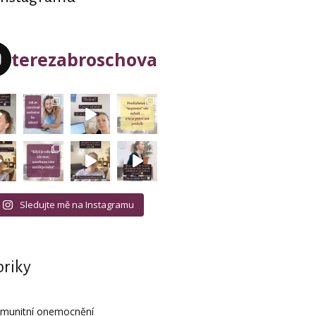
terezabroschova
Sledujte mě na Instagramu
riky
imunitní onemocnění