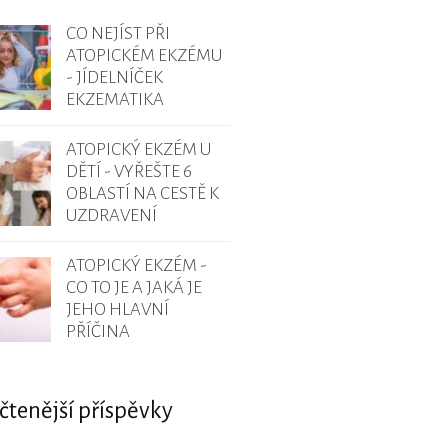
CO NEJÍST PŘI
ATOPICKÉM EKZÉMU
- JÍDELNÍČEK
EKZEMATIKA
ATOPICKÝ EKZÉM U
DĚTÍ - VYŘEŠTE 6
OBLASTÍ NA CESTĚ K
UZDRAVENÍ
ATOPICKÝ EKZÉM -
CO TO JE A JAKÁ JE
JEHO HLAVNÍ
PŘÍČINA
čtenější příspěvky