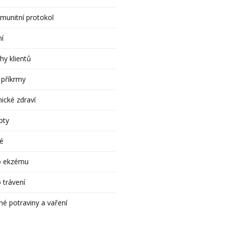
munitní protokol
ní
hy klientů
 příkrmy
ické zdraví
pty
é
o ekzému
 trávení
né potraviny a vaření