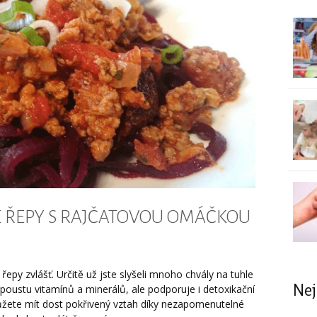
É ŘEPY S RAJČATOVOU OMÁČKOU
řepy zvlášť. Určitě už jste slyšeli mnoho chvály na tuhle
Nej
poustu vitamínů a minerálů, ale podporuje i detoxikační
můžete mít dost pokřivený vztah díky nezapomenutelné