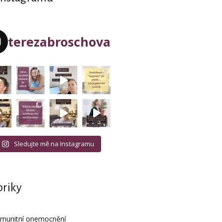
terezabroschova
Sledujte mě na Instagramu
riky
imunitní onemocnění