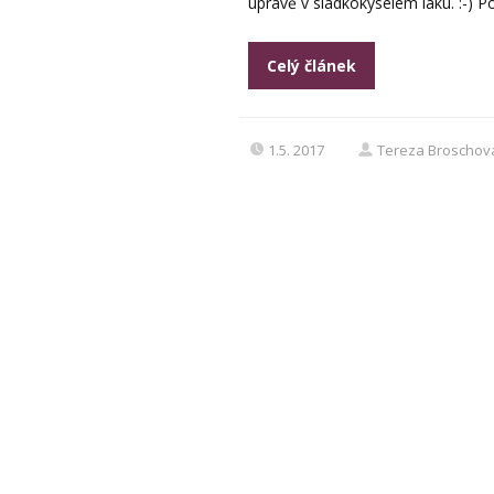
úpravě v sladkokyselém láku. :-) P
Celý článek
1.5. 2017
Tereza Broschov