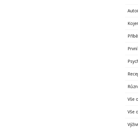
Autoi
Koje
Příbě
První
Psych
Rece
Různ
Vše 
Vše o
Výživ