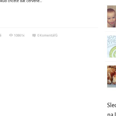
okud chcete dát červené...
á
10861x
0
Komentářů
Sle
na 