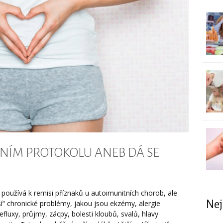
TNÍM PROTOKOLU ANEB DÁ SE
 používá k remisi příznaků u autoimunitních chorob, ale
Nej
ší“ chronické problémy, jakou jsou ekzémy, alergie
efluxy, průjmy, zácpy, bolesti kloubů, svalů, hlavy