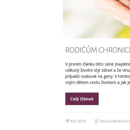
RODIČŮM CHRONICKY
V prvním článku této série (najdete
celkový životní styl zdraví a že v
případů svalovat na geny. V tomto 
svým dětem cestu životem a jak je.
Celý článek
8.9. 2019
Tereza Broschov