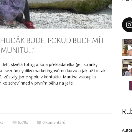
 CHUDÁK BUDE, POKUD BUDE MÍT
IMUNITU…“
tí, skvělá fotografka a překladatelka (její stránky
se seznámily díky marketingovému kurzu a jak už to tak
vá, zůstaly jsme spolu v kontaktu. Martina vstoupila
e zdraví hned v prvním běhu na jaře...
Rub
vá
6579x
0
Komentářů
Auto