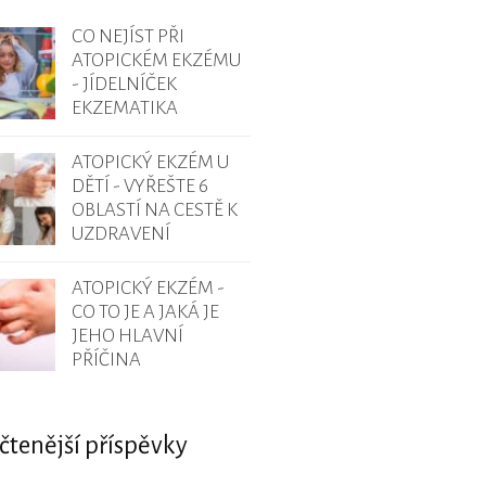
CO NEJÍST PŘI
ATOPICKÉM EKZÉMU
- JÍDELNÍČEK
EKZEMATIKA
ATOPICKÝ EKZÉM U
DĚTÍ - VYŘEŠTE 6
OBLASTÍ NA CESTĚ K
UZDRAVENÍ
ATOPICKÝ EKZÉM -
CO TO JE A JAKÁ JE
JEHO HLAVNÍ
PŘÍČINA
čtenější příspěvky