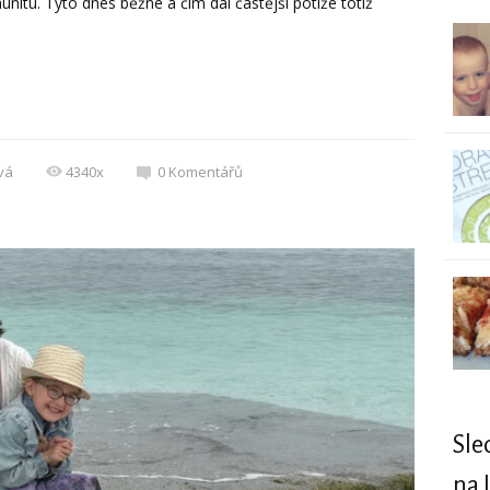
unitu. Tyto dnes běžné a čím dál častější potíže totiž
vá
4340x
0
Komentářů
Sle
na 