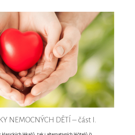
 NEMOCNÝCH DĚTÍ – část I.
lasických lékařů, tak i alternativních léčitelů či