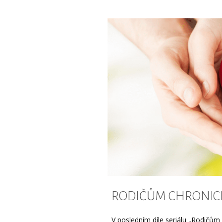
RODIČŮM CHRONICKY
V posledním díle seriálu „Rodičům 