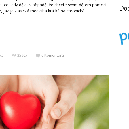
to, co tedy dělat v případě, že chcete svým dětem pomoci
Dop
e, jak je klasická medicína krátká na chronická
..
vá
3590x
0
Komentářů