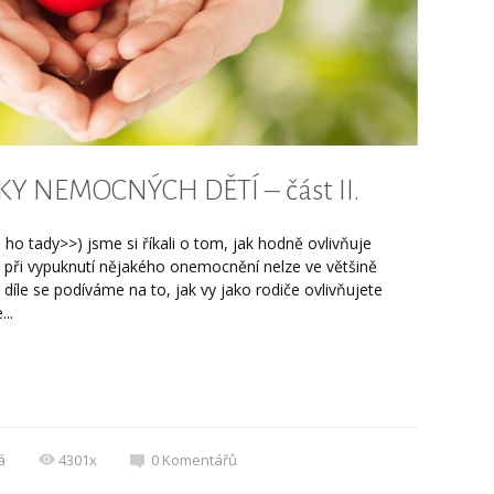
 NEMOCNÝCH DĚTÍ – část II.
 ho tady>>) jsme si říkali o tom, jak hodně ovlivňuje
inu při vypuknutí nějakého onemocnění nelze ve většině
díle se podíváme na to, jak vy jako rodiče ovlivňujete
..
á
4301x
0
Komentářů