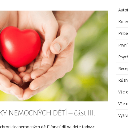
Autoi
Koje
Příbě
První
Psych
Rece
Různ
Vše 
Vše o
 NEMOCNÝCH DĚTÍ – část III.
Výživ
chronicky nemocných dětí“ (první díl najdete tady>>,