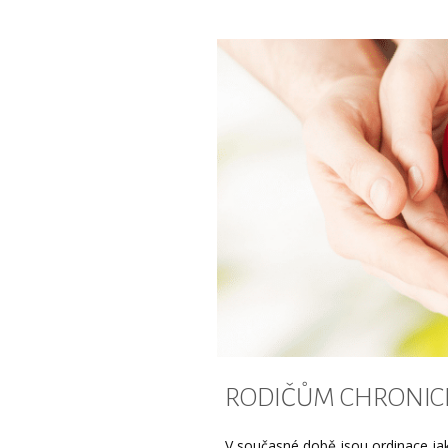
RODIČŮM CHRONICKY
V současné době jsou ordinace jak k