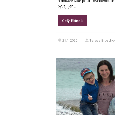
a dokáže také posílit oslabenou im
bývají jen...
Celý článek
21.1. 2020
Tereza Broscho