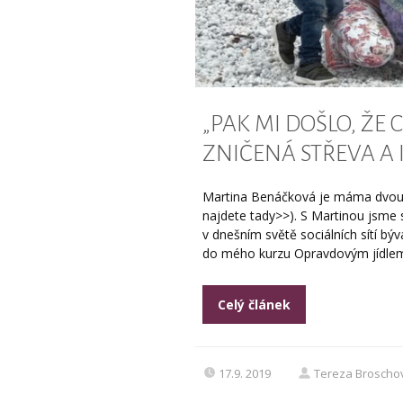
„PAK MI DOŠLO, ŽE
ZNIČENÁ STŘEVA A 
Martina Benáčková je máma dvou dě
najdete tady>>). S Martinou jsme 
v dnešním světě sociálních sítí bý
do mého kurzu Opravdovým jídlem k
Celý článek
17.9. 2019
Tereza Broscho