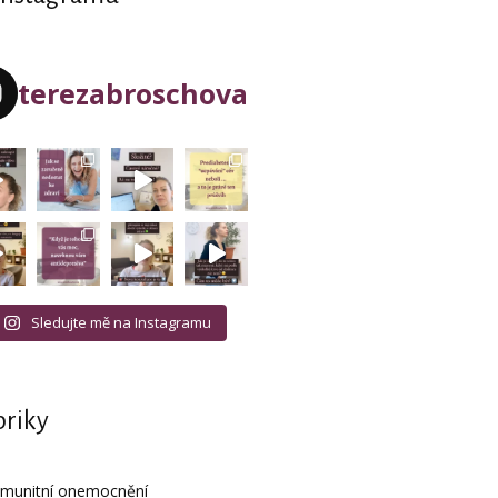
terezabroschova
Sledujte mě na Instagramu
riky
imunitní onemocnění