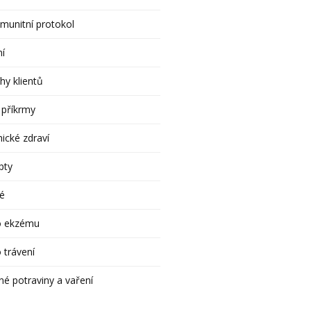
munitní protokol
ní
hy klientů
 příkrmy
ické zdraví
pty
é
o ekzému
 trávení
né potraviny a vaření