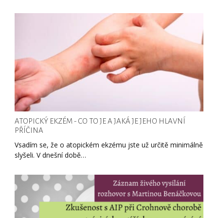
ATOPICKÝ EKZÉM - CO TO JE A JAKÁ JE JEHO HLAVNÍ
PŘÍČINA
Vsadím se, že o atopickém ekzému jste už určitě minimálně
slyšeli. V dnešní době…