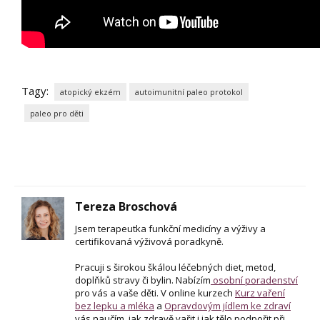
Tagy:
atopický ekzém
autoimunitní paleo protokol
paleo pro děti
Tereza Broschová
Jsem terapeutka funkční medicíny a výživy a
certifikovaná výživová poradkyně.
Pracuji s širokou škálou léčebných diet, metod,
doplňků stravy či bylin. Nabízím
osobní poradenství
pro vás a vaše děti. V online kurzech
Kurz vaření
bez lepku a mléka
a
Opravdovým jídlem ke zdraví
vás naučím, jak zdravě vařit i jak tělo podpořit při