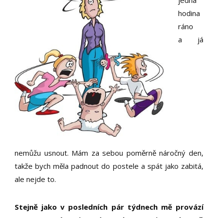
jedna
hodina
ráno
a já
nemůžu usnout. Mám za sebou poměrně náročný den,
takže bych měla padnout do postele a spát jako zabitá,
ale nejde to.
Stejně jako v posledních pár týdnech mě provází