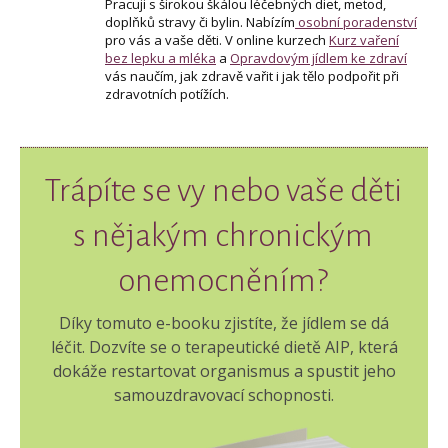
Pracuji s širokou škálou léčebných diet, metod,
doplňků stravy či bylin. Nabízím
osobní poradenství
pro vás a vaše děti. V online kurzech
Kurz vaření
bez lepku a mléka
a
Opravdovým jídlem ke zdraví
vás naučím, jak zdravě vařit i jak tělo podpořit při
zdravotních potížích.
Trápíte se vy nebo vaše děti
s nějakým chronickým
onemocněním?
Díky tomuto e-booku zjistíte, že jídlem se dá
léčit. Dozvíte se o terapeutické dietě AIP, která
dokáže restartovat organismus a spustit jeho
samouzdravovací schopnosti.