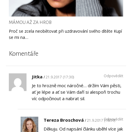
MÁMOU AŽ ZA HROB
Proč se zcela neobětovat při uzdravování svého dítěte Kupí
se mi na…
Komentáře
Odpovědět
Jitka
21.9.2017 (17:30)
Je to hrozně moc náročné… držím Vám pěsti,
ať je lépe a ať se Vám daří si alespoň trochu
víc odpočinout a nabrat sil.
Odpovědět
Tereza Broschová
21.9.2017 (18:59)
Děkuju. Od napsání článku uběhl více jak