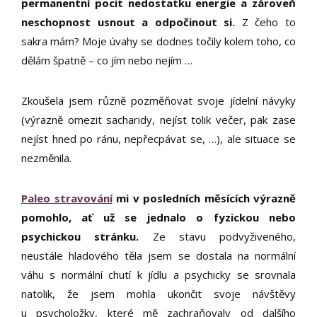
permanentní pocit nedostatku energie a zároveň
neschopnost usnout a odpočinout si.
Z čeho to
sakra mám? Moje úvahy se dodnes točily kolem toho, co
dělám špatně – co jím nebo nejím …
Zkoušela jsem různě pozměňovat svoje jídelní návyky
(výrazně omezit sacharidy, nejíst tolik večer, pak zase
nejíst hned po ránu, nepřecpávat se, …), ale situace se
nezměnila.
Paleo stravování
mi v posledních měsících výrazně
pomohlo, ať už se jednalo o fyzickou nebo
psychickou stránku.
Ze stavu podvyživeného,
neustále hladového těla jsem se dostala na normální
váhu s normální chutí k jídlu a psychicky se srovnala
natolik, že jsem mohla ukončit svoje návštěvy
u psycholožky, které mě zachraňovaly od dalšího