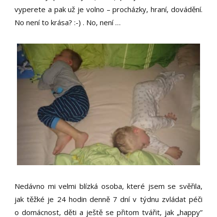
vyperete a pak už je volno – procházky, hraní, dovádění.
No není to krása? :-) . No, není …
Nedávno mi velmi blízká osoba, které jsem se svěřila,
jak těžké je 24 hodin denně 7 dní v týdnu zvládat péči
o domácnost, děti a ještě se přitom tvářit, jak „happy”