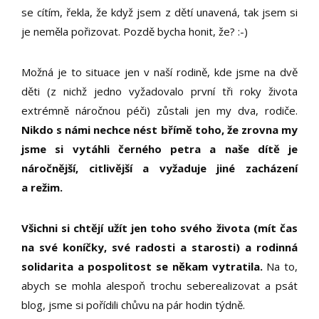
se cítím, řekla, že když jsem z dětí unavená, tak jsem si
je neměla pořizovat. Pozdě bycha honit, že? :-)
Možná je to situace jen v naší rodině, kde jsme na dvě
děti (z nichž jedno vyžadovalo první tři roky života
extrémně náročnou péči) zůstali jen my dva, rodiče.
Nikdo s námi nechce nést břímě toho, že zrovna my
jsme si vytáhli černého petra a naše dítě je
náročnější, citlivější a vyžaduje jiné zacházení
a režim.
Všichni si chtějí užít jen toho svého života (mít čas
na své koníčky, své radosti a starosti) a rodinná
solidarita a pospolitost se někam vytratila.
Na to,
abych se mohla alespoň trochu seberealizovat a psát
blog, jsme si pořídili chůvu na pár hodin týdně.