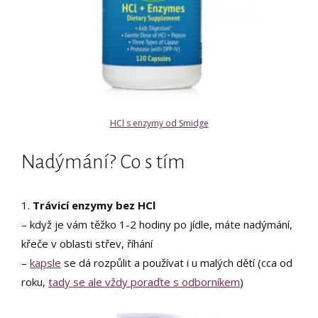
HCl s enzymy od Smidge
Nadýmání? Co s tím
1.
Trávicí enzymy bez HCl
– když je vám těžko 1-2 hodiny po jídle, máte nadýmání,
křeče v oblasti střev, říhání
–
kapsle
se dá rozpůlit a používat i u malých dětí (cca od
roku,
tady se ale vždy poraďte s odborníkem
)