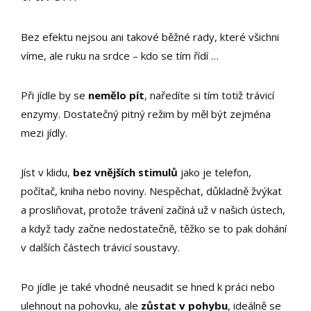
Bez efektu nejsou ani takové běžné rady, které všichni
víme, ale ruku na srdce – kdo se tím řídí …
Při jídle by se
nemělo pít
, naředíte si tím totiž trávicí
enzymy. Dostatečný pitný režim by měl být zejména
mezi jídly.
Jíst v klidu,
bez vnějších stimulů
jako je telefon,
počítač, kniha nebo noviny. Nespěchat, důkladně žvýkat
a prosliňovat, protože trávení začíná už v našich ústech,
a když tady začne nedostatečně, těžko se to pak dohání
v dalších částech trávicí soustavy.
Po jídle je také vhodné neusadit se hned k práci nebo
ulehnout na pohovku, ale
zůstat v pohybu
, ideálně se