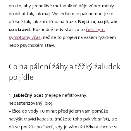
pro to, aby jednotlivé metabolické děje vůbec mohly
probíhat tak, jak mají. Výsledkem je pak nemoc. Je to
přesně tak, jak zní otřepaná fráze:
Nejsi to, co jíš, ale
co strávíš.
Rozhodně tedy stojí za to
řešit tyto
symptomy včas
, než se to projeví na vašem fyzickém
nebo psychickém stavu.
Co na pálení žáhy a těžký žaludek
po jídle
1.
Jablečný ocet
(nejlépe nefiltrovaný,
nepasterizovaný, bio).
– lžíce do vody 10 minut před jídlem vám pomůže
navýšit trávicí kapacitu (můžete toho pak víc sníst), ale
dá se použít i po “akci”, kdy je vám už těžko a chcete si