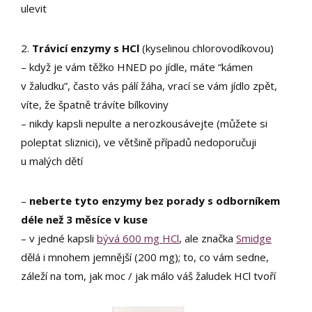
ulevit
2.
Trávicí enzymy s HCl
(kyselinou chlorovodíkovou)
– když je vám těžko HNED po jídle, máte “kámen
v žaludku”, často vás pálí žáha, vrací se vám jídlo zpět,
víte, že špatně trávíte bílkoviny
– nikdy kapsli nepulte a nerozkousávejte (můžete si
poleptat sliznici), ve většině případů nedoporučuji
u malých dětí
–
neberte tyto enzymy bez porady s odborníkem
déle než 3 měsíce v kuse
– v jedné kapsli
bývá 600 mg HCl
, ale značka
Smidge
dělá i mnohem jemnější (200 mg); to, co vám sedne,
záleží na tom, jak moc / jak málo váš žaludek HCl tvoří