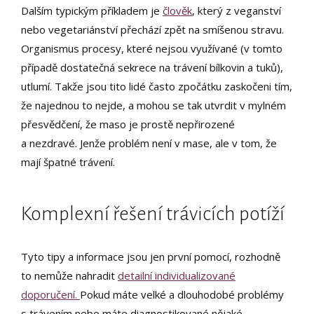
Dalším typickým příkladem je
člověk
, který z veganství
nebo vegetariánství přechází zpět na smíšenou stravu.
Organismus procesy, které nejsou využívané (v tomto
případě dostatečná sekrece na trávení bílkovin a tuků),
utlumí. Takže jsou tito lidé často zpočátku zaskočeni tím,
že najednou to nejde, a mohou se tak utvrdit v mylném
přesvědčení, že maso je prostě nepřirozené
a nezdravé. Jenže problém není v mase, ale v tom, že
mají špatné trávení.
Komplexní řešení trávicích potíží
Tyto tipy a informace jsou jen první pomocí, rozhodně
to nemůže nahradit
detailní individualizované
doporučení.
Pokud máte velké a dlouhodobé problémy
s trávením nebo máte diagnostikované nějaké