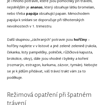
Je i mnoho potravin, které jsou pomocníky při trávení,
nejsilnějším je
ananas
, který obsahuje látku bromelain,
nebo třeba
papája
obsahující papain. Mimochodem
papája k snídani se doporučuje při těhotenských
nevolnostech v 1. trimestru.
Další skupinou „záchraných“ potravin jsou
hořčiny
–
hořčiny najdete v v listové a jiné zelené zelenině (rukola,
čekanka, listy pampelišky, polníček, růžičková kapusta,
brokolice, olivy), dále jsou vhodné i bylinky a koření
(rozmarýn, estragon, kurkuma, zázvor, tymián). Nebojte
se je k jídlům přidávat, váš trávicí trakt vám za to
poděkuje.
Režimová opatření při špatném
trávení