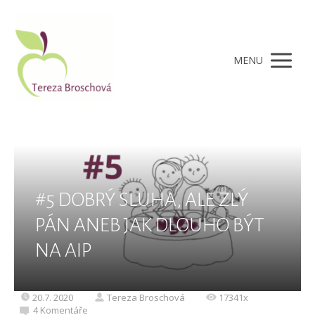
MENU
#5 DOBRÝ SLUHA, ALE ZLÝ
PÁN ANEB JAK DLOUHO BÝT
NA AIP
20.7. 2020
Tereza Broschová
17341x
4 Komentáře