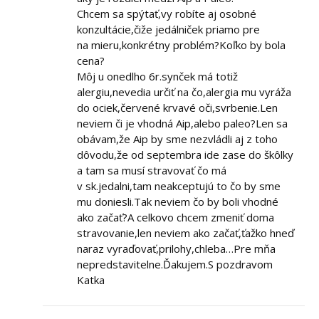
Chcem sa spýtať,vy robíte aj osobné
konzultácie,čiže jedálniček priamo pre
na mieru,konkrétny problém?Koľko by bola
cena?
Môj u onedlho 6r.synček má totiž
alergiu,nevedia určiť na čo,alergia mu vyráža
do ociek,červené krvavé oči,svrbenie.Len
neviem či je vhodná Aip,alebo paleo?Len sa
obávam,že Aip by sme nezvládli aj z toho
dôvodu,že od septembra ide zase do škôlky
a tam sa musí stravovať čo má
v sk.jedalni,tam neakceptujú to čo by sme
mu doniesli.Tak neviem čo by boli vhodné
ako začať?A celkovo chcem zmeniť doma
stravovanie,len neviem ako začať,ťažko hneď
naraz vyraďovať,prilohy,chleba…Pre mňa
nepredstavitelne.Ďakujem.S pozdravom
Katka