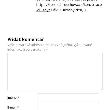
https://terezabroschova.cz/konzultace
-sluzby/
Děkuji. Krásný den, T.
Přidat komentář
Vaše e-mailová adresa nebude zveřejněna.
Vyžadované
informace jsou označeny
*
Jméno
*
E-mail
*