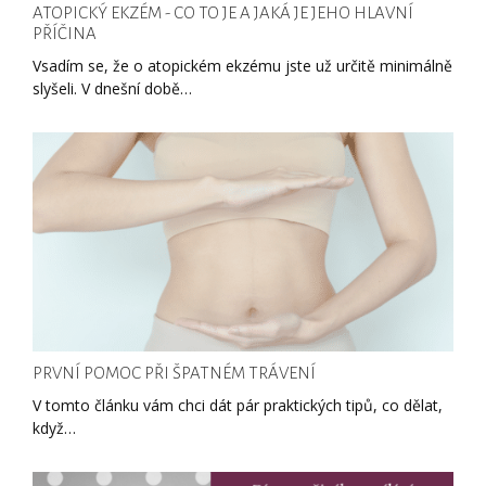
ATOPICKÝ EKZÉM - CO TO JE A JAKÁ JE JEHO HLAVNÍ
PŘÍČINA
Vsadím se, že o atopickém ekzému jste už určitě minimálně
slyšeli. V dnešní době…
PRVNÍ POMOC PŘI ŠPATNÉM TRÁVENÍ
V tomto článku vám chci dát pár praktických tipů, co dělat,
když…