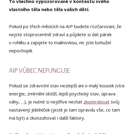
To všechno vypozorované v kontextu svého
vlastního těla nebo těla vašich dětí.
Pokud po třech měsících na AIP budete rozčarovaní, že
nejste stoprocentně zdraví a půjdete si dát párek
v rohlíku a zapijete to malinovkou, nic jste bohužel
nepochopili.
AIP VŮBEC NEFUNGUJE
Pokud se zdravotní stav nezlepší ani o malý kousek (více
energie, zmírnění obtíží, lepší psychický stav, úprava
váhy, …), je nutné si nejdříve nechat
zkontrolovat
svůj
nastavený jídelníček (jestli je tam opravdu vše, co tam
má být) a zkonzultovat i další faktory.