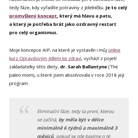
tedy fáze, kdy vyřadíte potraviny z jídelníčku.
Je to celý
promyšlený koncept
, který má hlavu a patu,
a který je potřeba brát jako ozdravný restart
pro celý organismus.
Moje koncepce AIP, na které je vystavěn i můj
online
kurz Opravdovým jídlem ke zdraví
, vychází z pojetí
zakladatelky této diety,
dr. Sarah Ballantyne
(The
paleo mom), u které jsem absolvovala v roce 2018 její
program.
Eliminační fáze, tedy ta první, kterou
se začíná,
by měla být v délce
minimálně 6 týdnů a maximálně 3
měsíců
, pokud se zde bavíme o té