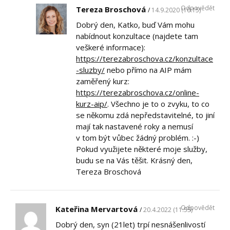
Odpovědět
Tereza Broschová
14.9.2020 (10:15)
Dobrý den, Katko, buď Vám mohu
nabídnout konzultace (najdete tam
veškeré informace):
https://terezabroschova.cz/konzultace
-sluzby/
nebo přímo na AIP mám
zaměřený kurz:
https://terezabroschova.cz/online-
kurz-aip/
. Všechno je to o zvyku, to co
se někomu zdá nepředstavitelné, to jiní
mají tak nastavené roky a nemusí
v tom být vůbec žádný problém. :-)
Pokud využijete některé moje služby,
budu se na Vás těšit. Krásný den,
Tereza Broschová
Odpovědět
Kateřina Mervartová
20.4.2022 (11:55)
Dobrý den, syn (21let) trpí nesnášenlivostí