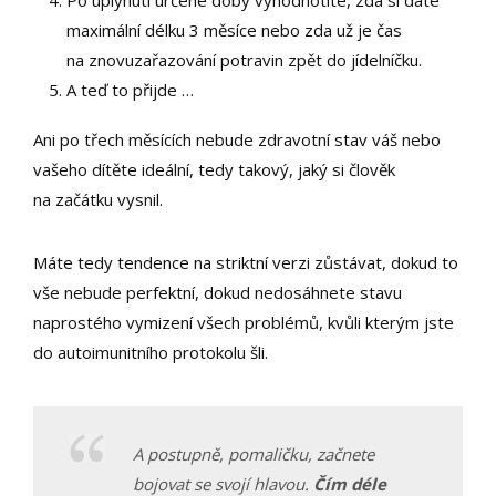
Po uplynutí určené doby vyhodnotíte, zda si dáte
maximální délku 3 měsíce nebo zda už je čas
na znovuzařazování potravin zpět do jídelníčku.
A teď to přijde …
Ani po třech měsících nebude zdravotní stav váš nebo
vašeho dítěte ideální, tedy takový, jaký si člověk
na začátku vysnil.
Máte tedy tendence na striktní verzi zůstávat, dokud to
vše nebude perfektní, dokud nedosáhnete stavu
naprostého vymizení všech problémů, kvůli kterým jste
do autoimunitního protokolu šli.
A postupně, pomaličku, začnete
bojovat se svojí hlavou.
Čím déle