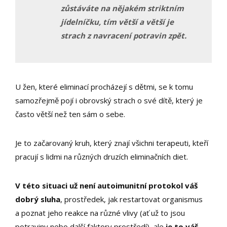
zůstáváte na nějakém striktním
jídelníčku, tím větší a větší je
strach z navracení potravin zpět.
U žen, které eliminací procházejí s dětmi, se k tomu
samozřejmě pojí i obrovský strach o své dítě, který je
často větší než ten sám o sebe.
Je to začarovaný kruh, který znají všichni terapeuti, kteří
pracují s lidmi na různých druzích eliminačních diet.
V této situaci už není autoimunitní protokol váš
dobrý sluha
, prostředek, jak restartovat organismus
a poznat jeho reakce na různé vlivy (ať už to jsou
potraviny nebo další faktory prostředí), ale
je to váš