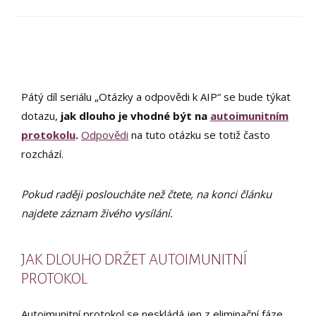
Pátý díl seriálu „Otázky a odpovědi k AIP“ se bude týkat
dotazu,
jak dlouho je vhodné být na
autoimunitním
protokolu
.
Odpovědi
na tuto otázku se totiž často
rozchází.
Pokud raději posloucháte než čtete, na konci článku
najdete záznam živého vysílání.
JAK DLOUHO DRŽET AUTOIMUNITNÍ
PROTOKOL
Autoimunitní protokol se neskládá jen z eliminační fáze,