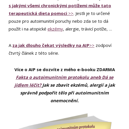
s jakými všemi chronickými potížemi může tato
terapeutická dieta pomoci
>>
. Jestli je to určené
pouze pro autoimunitní poruchy nebo zda se to dá
použít i na atopické
ekzémy
, alergie, trávicí potíže, …
A
za jak dlouho čekat výsledky na AIP
>>
zodpoví
čtvrtý článek z této série.
Více o AIP se dozvíte z mého e-booku ZDARMA
Fakta o autoimunitním protokolu aneb Dá se
jídlem léčit?
Jak se zbavit ekzémů, alergií a jak
správně podpořit tělo při autoimunitním
onemocnění.