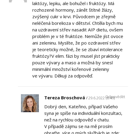
laktózy, lepku, ale bohužel i fruktózy. Má
rozhozené hormony, zánět štítné žlázy,
zvýšený cukr v krvi. Původcem je zřejmě
neléčená borelioza v dětství. Chtěla bych mu
na uzdravení střev nasadit AIP dietu, ovšem
problém je v té fruktóze. Nemůže jíst ovoce
ani zeleninu. Myslíte, že po ozdravení střev
je teoreticky možné, že se zbaví intolerance
fruktózy?V elim. fázi by musel jíst prakticky
pouze vývary a maso a možná by snesl
minimální množství kořenové zeleniny
ve vývaru. Děkuji za odpověď.
Odpovědět
Tereza Broschová
29.6.2022 (8:49)
Dobrý den, Kateřino, případ Vašeho
syna je spíše na individuální konzultaci,
než na rychlou odpověď v chatu.
V případě zájmu se na mě prosím
obraťte, více o mých službách je zde: