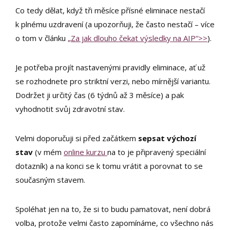
Co tedy dělat, když tři měsíce přísné eliminace nestačí
k plnému uzdravení (a upozorňuji, že často nestačí – více
o tom v článku
„
Za jak dlouho čekat výsledky na AIP“>>
).
Je potřeba projít nastavenými pravidly eliminace, ať už
se rozhodnete pro striktní verzi, nebo mírnější variantu.
Dodržet ji určitý čas (6 týdnů až 3 měsíce) a pak
vyhodnotit svůj zdravotní stav.
Velmi doporučuji si před začátkem
sepsat výchozí
stav
(v mém
online kurzu
na to je připravený speciální
dotazník) a na konci se k tomu vrátit a porovnat to se
současným stavem.
Spoléhat jen na to, že si to budu pamatovat, není dobrá
volba, protože velmi často zapomínáme, co všechno nás