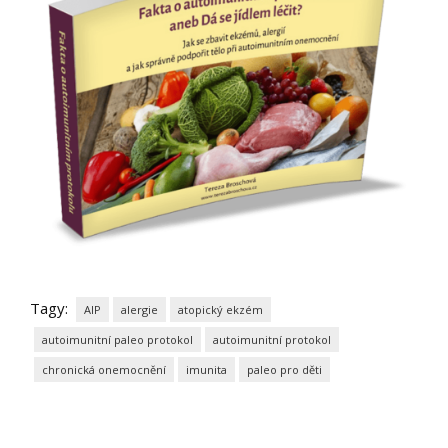
Tagy:
AIP
alergie
atopický ekzém
autoimunitní paleo protokol
autoimunitní protokol
chronická onemocnění
imunita
paleo pro děti