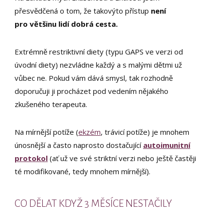
přesvědčená o tom, že takovýto přístup
není
pro většinu lidí dobrá cesta.
Extrémně restriktivní diety (typu GAPS ve verzi od
úvodní diety) nezvládne každý a s malými dětmi už
vůbec ne. Pokud vám dává smysl, tak rozhodně
doporučuji ji procházet pod vedením nějakého
zkušeného terapeuta.
Na mírnější potíže (
ekzém
, trávicí potíže) je mnohem
únosnější a často naprosto dostačující
autoimunitní
protokol
(ať už ve své striktní verzi nebo ještě častěji
té modifikované, tedy mnohem mírnější).
CO DĚLAT KDYŽ 3 MĚSÍCE NESTAČILY