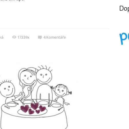
Dop
vá
17339x
4
Komentáře