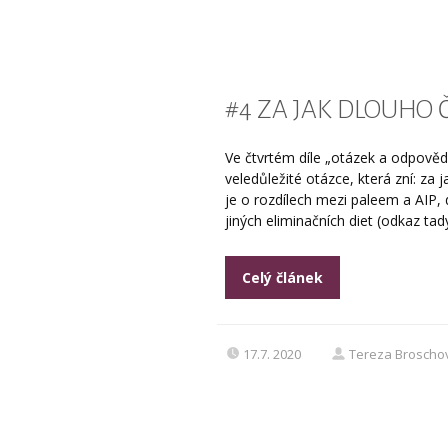
#4 ZA JAK DLOUHO 
Ve čtvrtém díle „otázek a odpověd
veledůležité otázce, která zní: za 
je o rozdílech mezi paleem a AIP, d
jiných eliminačních diet (odkaz tady
Celý článek
17.7. 2020
Tereza Broscho