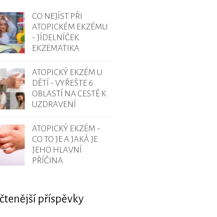
CO NEJÍST PŘI
ATOPICKÉM EKZÉMU
- JÍDELNÍČEK
EKZEMATIKA
ATOPICKÝ EKZÉM U
DĚTÍ - VYŘEŠTE 6
OBLASTÍ NA CESTĚ K
UZDRAVENÍ
ATOPICKÝ EKZÉM -
CO TO JE A JAKÁ JE
JEHO HLAVNÍ
PŘÍČINA
čtenější příspěvky