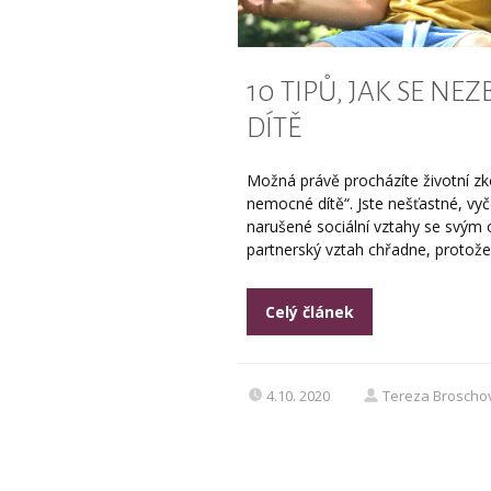
10 TIPŮ, JAK SE N
DÍTĚ
Možná právě procházíte životní zk
nemocné dítě“. Jste nešťastné, vyč
narušené sociální vztahy se svým 
partnerský vztah chřadne, protože 
Celý článek
4.10. 2020
Tereza Broscho