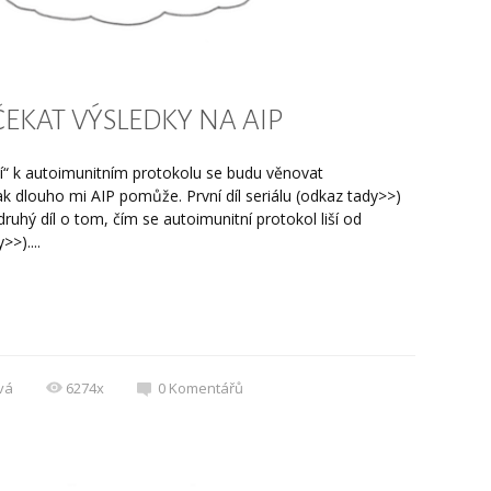
ČEKAT VÝSLEDKY NA AIP
í“ k autoimunitním protokolu se budu věnovat
jak dlouho mi AIP pomůže. První díl seriálu (odkaz tady>>)
ruhý díl o tom, čím se autoimunitní protokol liší od
>>)....
vá
6274x
0
Komentářů