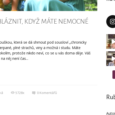
EZBLÁZNIT, KDYŽ MÁTE NEMOCNÉ
ouškou, která se dá shrnout pod sousloví „chronicky
erpané, plné strachů, viny a možná i studu. Máte
okolím, protože nikdo neví, co se u vás doma děje. Váš
na něj není čas...
vá
5728x
0
Komentářů
Rub
Auto