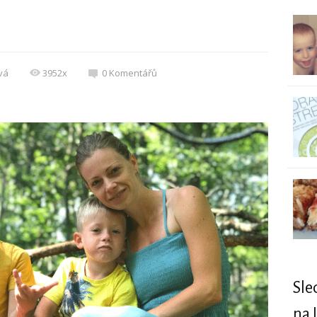
vá
3952x
0
Komentářů
Sle
na 