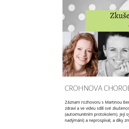
CROHNOVA CHOROB
Záznam rozhovoru s Martinou Bená
zdraví a ve videu sdílí své zkušenos
(autoimunitním protokolem). Její sy
nadýmání) a neprospíval, a díky změn