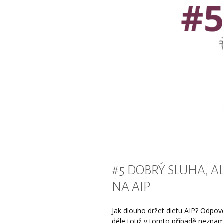
#5 DOBRÝ SLUHA, A
NA AIP
Jak dlouho držet dietu AIP? Odpově
déle totiž v tomto případě neznam