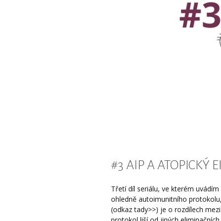
#3 AIP A ATOPICKÝ 
Třetí díl seriálu, ve kterém uvád
ohledně autoimunitního protokolu,
(odkaz tady>>) je o rozdílech mezi
protokol liší od jiných eliminačních