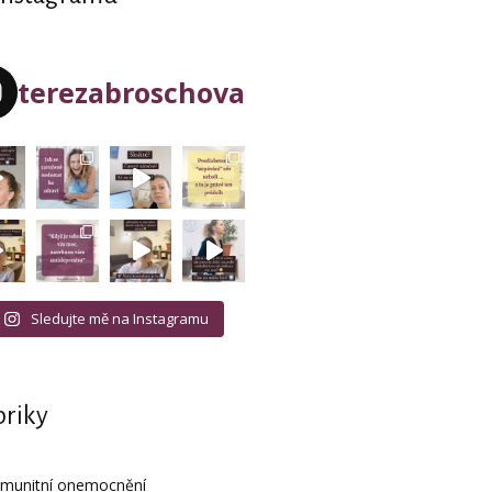
terezabroschova
Sledujte mě na Instagramu
riky
imunitní onemocnění