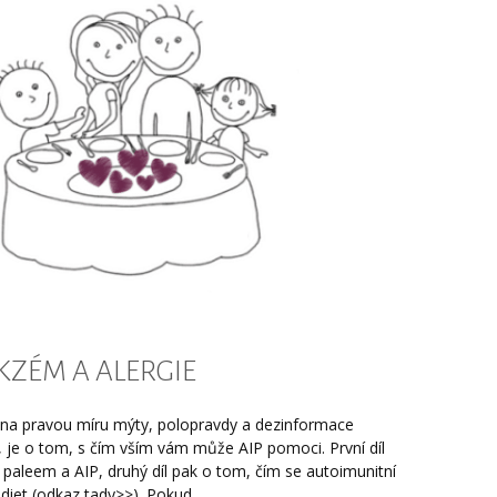
EKZÉM A ALERGIE
ím na pravou míru mýty, polopravdy a dezinformace
 je o tom, s čím vším vám může AIP pomoci. První díl
 paleem a AIP, druhý díl pak o tom, čím se autoimunitní
 diet (odkaz tady>>). Pokud...