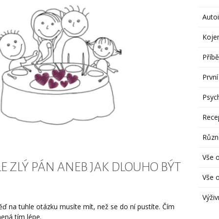
Autoi
Koje
Příbě
První
Psych
Rece
Různ
Vše 
LE ZLÝ PÁN ANEB JAK DLOUHO BÝT
Vše o
Výživ
ď na tuhle otázku musíte mít, než se do ní pustíte. Čím
ená tím lépe.