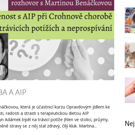
A A AIP
čkovou, která je účastnicí kurzu Opravdovým jídlem ke
ti, radosti a strasti s terapeutickou dietou AIP
n Adámek trpěl na trávicí potíže (hlen ve stolici, průjmy,
Nej
ě stravy se z něj stal zdravý, čilý kluk. Martina...