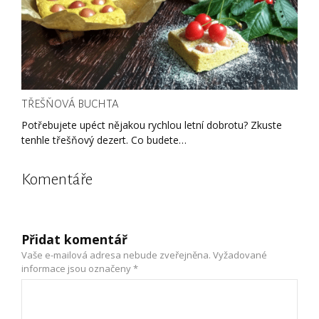
TŘEŠŇOVÁ BUCHTA
Potřebujete upéct nějakou rychlou letní dobrotu? Zkuste
tenhle třešňový dezert. Co budete…
Komentáře
Přidat komentář
Vaše e-mailová adresa nebude zveřejněna.
Vyžadované
informace jsou označeny
*