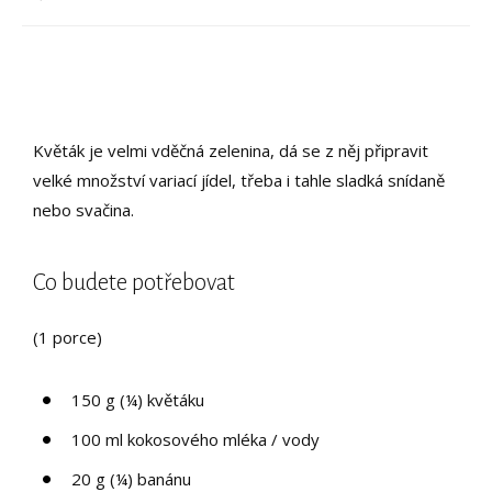
Květák je velmi vděčná zelenina, dá se z něj připravit
velké množství variací jídel, třeba i tahle sladká snídaně
nebo svačina.
Co budete potřebovat
(1 porce)
150 g (¼) květáku
100 ml kokosového mléka / vody
20 g (¼) banánu