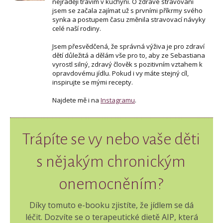
nejraději trávím v kuchyni. O zdravé stravování
jsem se začala zajímat už s prvními příkrmy svého
synka a postupem času změnila stravovací návyky
celé naší rodiny.
Jsem přesvědčená, že správná výživa je pro zdraví
dětí důležitá a dělám vše pro to, aby ze Sebastiana
vyrostl silný, zdravý člověk s pozitivním vztahem k
opravdovému jídlu. Pokud i vy máte stejný cíl,
inspirujte se mými recepty.
Najdete mě i na
Instagramu
.
Trápíte se vy nebo vaše děti
s nějakým chronickým
onemocněním?
Díky tomuto e-booku zjistíte, že jídlem se dá
léčit. Dozvíte se o terapeutické dietě AIP, která