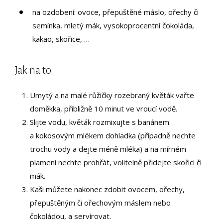
na ozdobení: ovoce, přepuštěné máslo, ořechy či
semínka, mletý mák, vysokoprocentní čokoláda,
kakao, skořice, …
Jak na to
Umytý a na malé růžičky rozebraný květák vařte
doměkka, přibližně 10 minut ve vroucí vodě.
Slijte vodu, květák rozmixujte s banánem
a kokosovým mlékem dohladka (případně nechte
trochu vody a dejte méně mléka) a na mírném
plameni nechte prohřát, volitelně přidejte skořici či
mák.
Kaši můžete nakonec zdobit ovocem, ořechy,
přepuštěným či ořechovým máslem nebo
čokoládou, a servírovat.