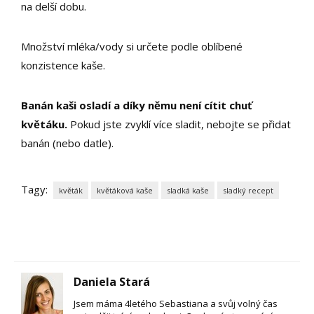
na delší dobu.
Množství mléka/vody si určete podle oblíbené
konzistence kaše.
Banán kaši osladí a díky němu není cítit chuť
květáku.
Pokud jste zvyklí více sladit, nebojte se přidat
banán (nebo datle).
Tagy:
květák
květáková kaše
sladká kaše
sladký recept
Daniela Stará
Jsem máma 4letého Sebastiana a svůj volný čas