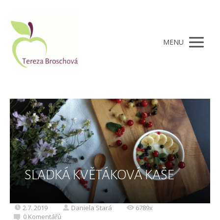
MENU
SLADKÁ KVĚTÁKOVÁ KAŠE
2.7. 2019
Daniela Stará
6789x
0 Komentářů