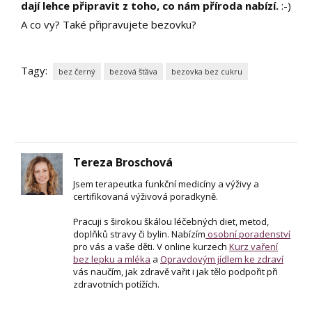
dají lehce připravit z toho, co nám příroda nabízí.
:-)
A co vy? Také připravujete bezovku?
Tagy:
bez černý
bezová šťáva
bezovka bez cukru
Tereza Broschová
Jsem terapeutka funkční medicíny a výživy a
certifikovaná výživová poradkyně.
Pracuji s širokou škálou léčebných diet, metod,
doplňků stravy či bylin. Nabízím
osobní poradenství
pro vás a vaše děti. V online kurzech
Kurz vaření
bez lepku a mléka
a
Opravdovým jídlem ke zdraví
vás naučím, jak zdravě vařit i jak tělo podpořit při
zdravotních potížích.