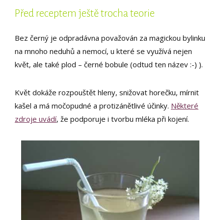
Před receptem ještě trocha teorie
Bez černý je odpradávna považován za magickou bylinku
na mnoho neduhů a nemocí, u které se využívá nejen
květ, ale také plod – černé bobule (odtud ten název :-) ).
Květ dokáže rozpouštět hleny, snižovat horečku, mírnit
kašel a má močopudné a protizánětlivé účinky.
Některé
zdroje uvádí
, že podporuje i tvorbu mléka při kojení.