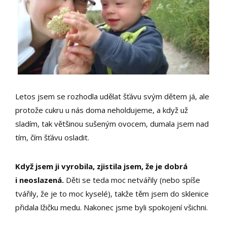
Letos jsem se rozhodla udělat šťávu svým dětem já, ale
protože cukru u nás doma neholdujeme, a když už
sladím, tak většinou sušeným ovocem, dumala jsem nad
tím, čím šťávu osladit.
Když jsem ji vyrobila, zjistila jsem, že je dobrá
i neoslazená.
Děti se teda moc netvářily (nebo spíše
tvářily, že je to moc kyselé), takže těm jsem do sklenice
přidala lžičku medu. Nakonec jsme byli spokojení všichni.