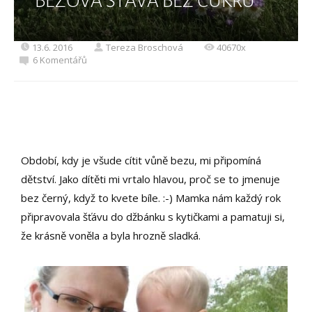
BEZOVÁ ŠŤÁVA BEZ CUKRU
13.6. 2016
Tereza Broschová
40670x
6 Komentářů
Období, kdy je všude cítit vůně bezu, mi připomíná
dětství. Jako dítěti mi vrtalo hlavou, proč se to jmenuje
bez černý, když to kvete bíle. :-) Mamka nám každý rok
připravovala šťávu do džbánku s kytičkami a pamatuji si,
že krásně voněla a byla hrozně sladká.