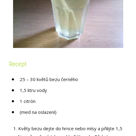
Recept
25 – 30 květů bezu černého
1,5 litru vody
1 citrón
(med na oslazení)
Květy bezu dejte do hrnce nebo mísy a přilijte 1,5