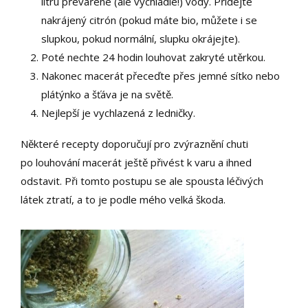
litru převařené (ale vychladlé!) vody. Přidejte
nakrájený citrón (pokud máte bio, můžete i se
slupkou, pokud normální, slupku okrájejte).
Poté nechte 24 hodin louhovat zakryté utěrkou.
Nakonec macerát přeceďte přes jemné sítko nebo
plátýnko a šťáva je na světě.
Nejlepší je vychlazená z ledničky.
Některé recepty doporučují pro zvýraznění chuti
po louhování macerát ještě přivést k varu a ihned
odstavit. Při tomto postupu se ale spousta léčivých
látek ztratí, a to je podle mého velká škoda.