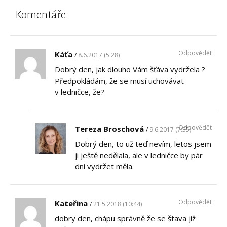
Komentáře
Odpovědět
Káťa
8.6.2017 (5:28)
Dobrý den, jak dlouho Vám šťáva vydržela ?
Předpokládám, že se musí uchovávat
v ledničce, že?
Odpovědět
Tereza Broschová
9.6.2017 (7:35)
Dobrý den, to už teď nevím, letos jsem
ji ještě nedělala, ale v ledničce by pár
dní vydržet měla.
Odpovědět
Kateřina
21.5.2018 (10:44)
dobry den, chápu správně že se štava již