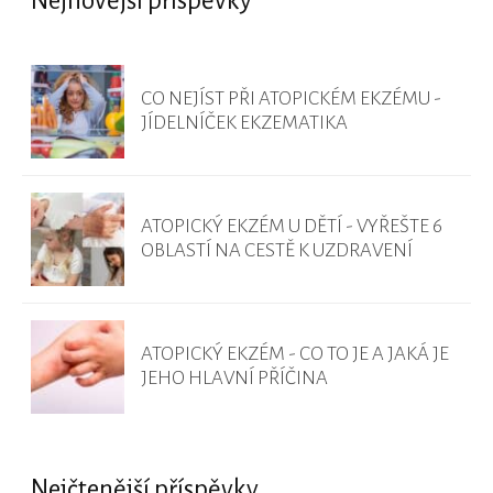
Nejnovější příspěvky
CO NEJÍST PŘI ATOPICKÉM EKZÉMU -
JÍDELNÍČEK EKZEMATIKA
ATOPICKÝ EKZÉM U DĚTÍ - VYŘEŠTE 6
OBLASTÍ NA CESTĚ K UZDRAVENÍ
ATOPICKÝ EKZÉM - CO TO JE A JAKÁ JE
JEHO HLAVNÍ PŘÍČINA
Nejčtenější příspěvky