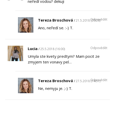
neředí vodou? dekuji
Odpovědět
Tereza Broschová
21.5.2018 (20:28)
Ano, neředí se. :-) T.
Odpovědět
Lucia
25.5.2018 (16:00)
Umyla ste kvety predtym? Mam pocit ze
zmyjem ten vonavy pel…
Odpovědět
Tereza Broschová
27.5.2018 (14:51)
Ne, nemyju je. ;-) T.