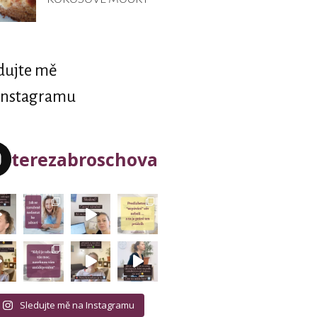
dujte mě
Instagramu
terezabroschova
Sledujte mě na Instagramu