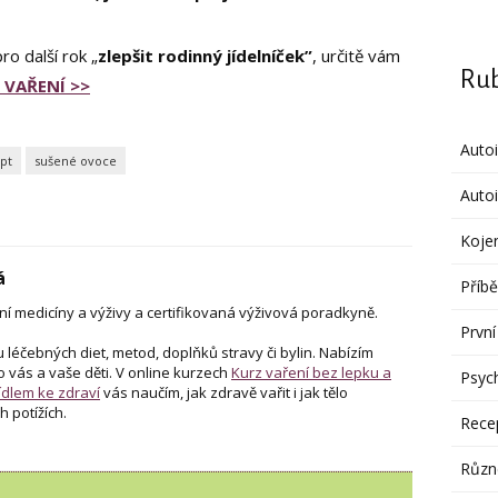
ro další rok „
zlepšit rodinný jídelníček”
, určitě vám
Rub
 VAŘENÍ >>
Auto
pt
sušené ovoce
Autoi
Koje
á
Příbě
í medicíny a výživy a certifikovaná výživová poradkyně.
První
u léčebných diet, metod, doplňků stravy či bylin. Nabízím
o vás a vaše děti. V online kurzech
Kurz vaření bez lepku a
Psych
dlem ke zdraví
vás naučím, jak zdravě vařit i jak tělo
h potížích.
Rece
Různ