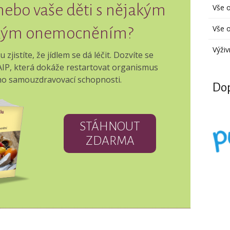
 nebo vaše děti s nějakým
Vše 
Vše o
kým onemocněním?
Výživ
jistíte, že jídlem se dá léčit. Dozvíte se
 AIP, která dokáže restartovat organismus
eho samouzdravovací schopnosti.
Dop
STÁHNOUT
ZDARMA