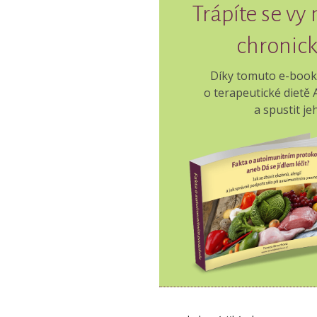
Trápíte se vy
chronic
Díky tomuto e-booku z
o terapeutické dietě
a spustit j