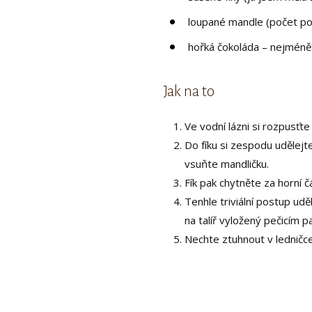
loupané mandle (počet pod
hořká čokoláda – nejméně 
Jak na to
Ve vodní lázni si rozpusťte
Do fíku si zespodu udělejte
vsuňte mandličku.
Fík pak chytněte za horní 
Tenhle triviální postup udě
na talíř vyložený pečicím p
Nechte ztuhnout v ledničce