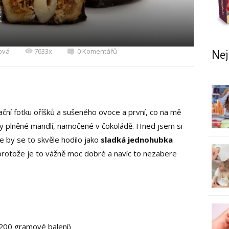
Ě
ová
7633x
0 Komentářů
Nej
ační fotku oříšků a sušeného ovoce a první, co na mě
íky plněné mandlí, namočené v čokoládě. Hned jsem si
že by se to skvěle hodilo jako
sladká jednohubka
 protože je to vážně moc dobré a navíc to nezabere
 200 gramové balení)