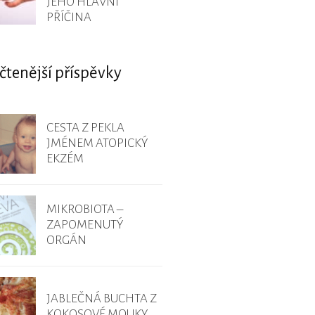
JEHO HLAVNÍ
PŘÍČINA
čtenější příspěvky
CESTA Z PEKLA
JMÉNEM ATOPICKÝ
EKZÉM
MIKROBIOTA –
ZAPOMENUTÝ
ORGÁN
JABLEČNÁ BUCHTA Z
KOKOSOVÉ MOUKY