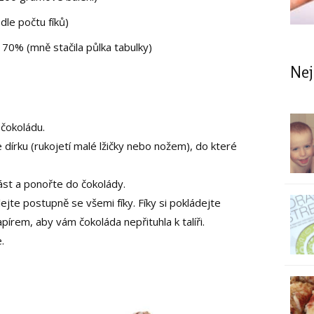
le počtu fíků)
70% (mně stačila půlka tabulky)
Nej
 čokoládu.
 dírku (rukojetí malé lžičky nebo nožem), do které
část a ponořte do čokolády.
lejte postupně se všemi fíky. Fíky si pokládejte
apírem, aby vám čokoláda nepřituhla k talíři.
.