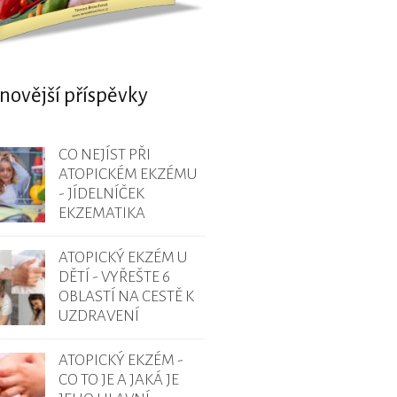
novější příspěvky
CO NEJÍST PŘI
ATOPICKÉM EKZÉMU
- JÍDELNÍČEK
EKZEMATIKA
ATOPICKÝ EKZÉM U
DĚTÍ - VYŘEŠTE 6
OBLASTÍ NA CESTĚ K
UZDRAVENÍ
ATOPICKÝ EKZÉM -
CO TO JE A JAKÁ JE