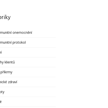
riky
imunitní onemocnění
munitní protokol
ní
hy klientů
 příkrmy
ické zdraví
pty
é