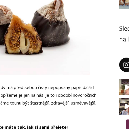
Sle
na 
dý má před sebou čistý nepopsaný papír dalších
opíšeme je jen na nás. Je to i období novoročních
me touhu být šťastnější, zdravější, usměvavější,
e máte tak, jak si sami přejete!