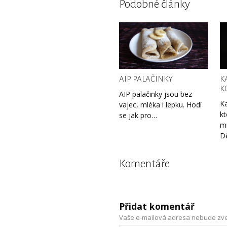
Podobné články
AIP PALAČINKY
K
K
AIP palačinky jsou bez
Ka
vajec, mléka i lepku. Hodí
kt
se jak pro…
m
D
Komentáře
Přidat komentář
Vaše e-mailová adresa nebude zve