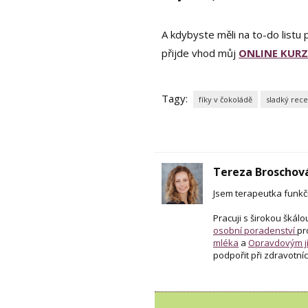
A kdybyste měli na to-do listu p
přijde vhod můj
ONLINE KURZ
Tagy:
fíky v čokoládě
sladký rece
Tereza Broschov
Jsem terapeutka funkčn
Pracuji s širokou škálo
osobní poradenství
pr
mléka
a
Opravdovým jí
podpořit při zdravotníc