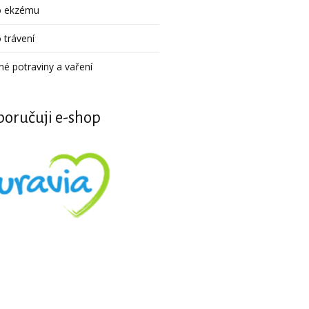
o ekzému
 trávení
né potraviny a vaření
oručuji e-shop