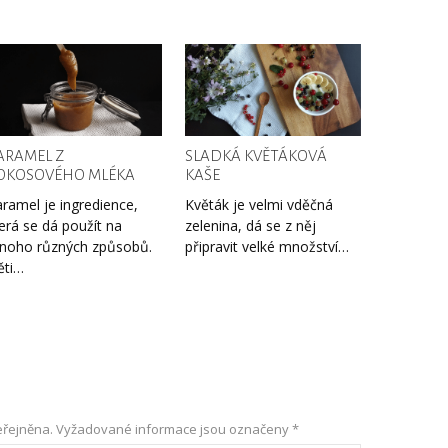
ARAMEL Z
SLADKÁ KVĚTÁKOVÁ
OKOSOVÉHO MLÉKA
KAŠE
ramel je ingredience,
Květák je velmi vděčná
erá se dá použít na
zelenina, dá se z něj
noho různých způsobů.
připravit velké množství…
ěti…
řejněna.
Vyžadované informace jsou označeny
*