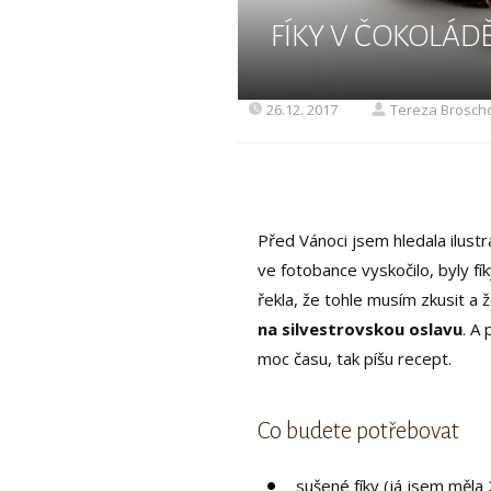
FÍKY V ČOKOLÁD
26.12. 2017
Tereza Brosch
Před Vánoci jsem hledala ilustr
ve fotobance vyskočilo, byly f
řekla, že tohle musím zkusit a 
na silvestrovskou oslavu
. A
moc času, tak píšu recept.
Co budete potřebovat
sušené fíky (já jsem měla