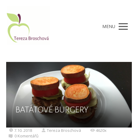
MENU
BATÁTOVÉ BURGERY
7.10. 2018
Tereza Broschová
4620x
0 Komentářů