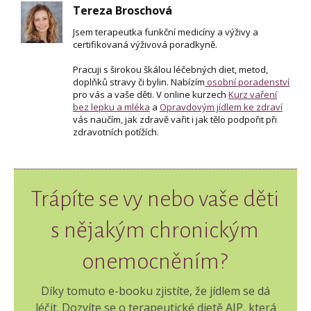
Tereza Broschová
Jsem terapeutka funkční medicíny a výživy a
certifikovaná výživová poradkyně.
Pracuji s širokou škálou léčebných diet, metod,
doplňků stravy či bylin. Nabízím
osobní poradenství
pro vás a vaše děti. V online kurzech
Kurz vaření
bez lepku a mléka
a
Opravdovým jídlem ke zdraví
vás naučím, jak zdravě vařit i jak tělo podpořit při
zdravotních potížích.
Trápíte se vy nebo vaše děti
s nějakým chronickým
onemocněním?
Díky tomuto e-booku zjistíte, že jídlem se dá
léčit. Dozvíte se o terapeutické dietě AIP, která