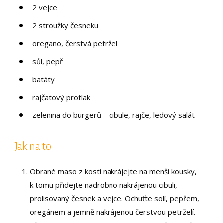
2 vejce
2 stroužky česneku
oregano, čerstvá petržel
sůl, pepř
batáty
rajčatový protlak
zelenina do burgerů – cibule, rajče, ledový salát
Jak na to
Obrané maso z kostí nakrájejte na menší kousky,
k tomu přidejte nadrobno nakrájenou cibuli,
prolisovaný česnek a vejce. Ochuťte solí, pepřem,
oregánem a jemně nakrájenou čerstvou petrželí.