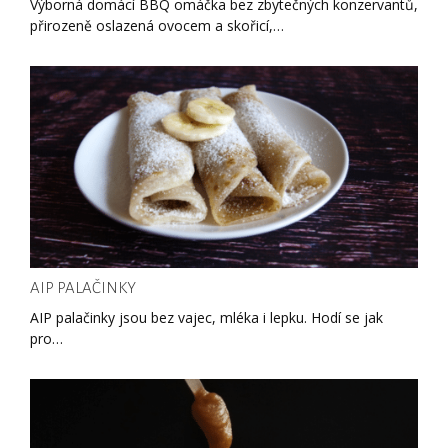
Výborná domácí BBQ omáčka bez zbytečných konzervantů,
přirozeně oslazená ovocem a skořicí,…
AIP PALAČINKY
AIP palačinky jsou bez vajec, mléka i lepku. Hodí se jak
pro…