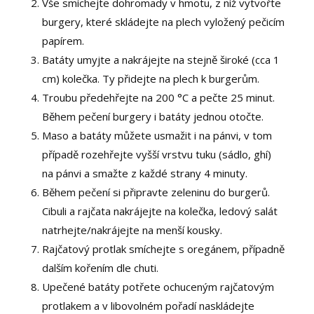
Vše smíchejte dohromady v hmotu, z níž vytvořte
burgery, které skládejte na plech vyložený pečicím
papírem.
Batáty umyjte a nakrájejte na stejně široké (cca 1
cm) kolečka. Ty přidejte na plech k burgerům.
Troubu předehřejte na 200 °C a pečte 25 minut.
Během pečení burgery i batáty jednou otočte.
Maso a batáty můžete usmažit i na pánvi, v tom
případě rozehřejte vyšší vrstvu tuku (sádlo, ghí)
na pánvi a smažte z každé strany 4 minuty.
Během pečení si připravte zeleninu do burgerů.
Cibuli a rajčata nakrájejte na kolečka, ledový salát
natrhejte/nakrájejte na menší kousky.
Rajčatový protlak smíchejte s oregánem, případně
dalším kořením dle chuti.
Upečené batáty potřete ochuceným rajčatovým
protlakem a v libovolném pořadí naskládejte