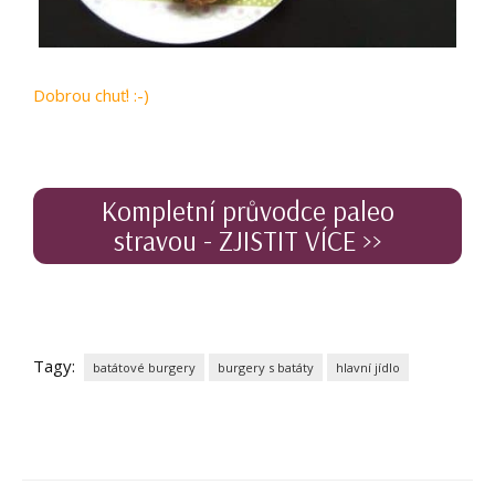
Dobrou chuť! :-)
Kompletní průvodce paleo
stravou - ZJISTIT VÍCE >>
Tagy:
batátové burgery
burgery s batáty
hlavní jídlo