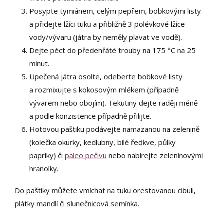
Posypte tymiánem, celým pepřem, bobkovými listy
a přidejte lžíci tuku a přibližně 3 polévkové lžíce
vody/vývaru (játra by neměly plavat ve vodě).
Dejte péct do předehřáté trouby na 175 °C na 25
minut.
Upečená játra osolte, odeberte bobkové listy
a rozmixujte s kokosovým mlékem (případně
vývarem nebo obojím). Tekutiny dejte raději méně
a podle konzistence případně přilijte.
Hotovou paštiku podávejte namazanou na zelenině
(kolečka okurky, kedlubny, bílé ředkve, půlky
papriky) či
paleo pečivu
nebo nabírejte zeleninovými
hranolky.
Do paštiky můžete vmíchat na tuku orestovanou cibuli,
plátky mandlí či slunečnicová semínka.