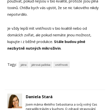
používat, pokud nejsou v bio kvalitě, protože jsou plná
toxinů. Chtěla bych vás ujistit, že se nic takového nikdy
nepotvrdilo.
Je vždy lepší mít vnitřnosti v bio kvalitě nebo od
domácích zvířat, ale pokud nemáte jinou možnost,
kupujte i z běžné produkce.
Stále budou plné
nezbytně nutných mikroživin
.
Tagy:
játra
játrová paštika
vnitřnosti
Daniela Stará
Jsem máma 4letého Sebastiana a svůj volný čas
nejraději trávím v kuchyni. O zdravé stravování