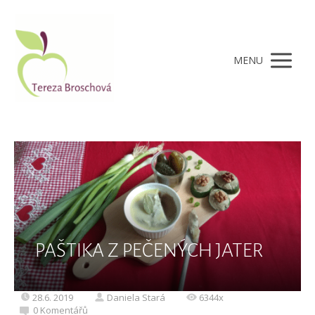
MENU
PAŠTIKA Z PEČENÝCH JATER
28.6. 2019
Daniela Stará
6344x
0 Komentářů