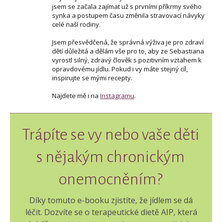
jsem se začala zajímat už s prvními příkrmy svého
synka a postupem času změnila stravovací návyky
celé naší rodiny.
Jsem přesvědčená, že správná výživa je pro zdraví
dětí důležitá a dělám vše pro to, aby ze Sebastiana
vyrostl silný, zdravý člověk s pozitivním vztahem k
opravdovému jídlu. Pokud i vy máte stejný cíl,
inspirujte se mými recepty.
Najdete mě i na
Instagramu
.
Trápíte se vy nebo vaše děti
s nějakým chronickým
onemocněním?
Díky tomuto e-booku zjistíte, že jídlem se dá
léčit. Dozvíte se o terapeutické dietě AIP, která