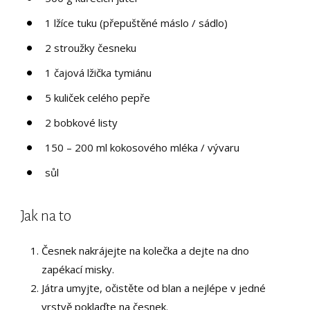
1 lžíce tuku (přepuštěné máslo / sádlo)
2 stroužky česneku
1 čajová lžička tymiánu
5 kuliček celého pepře
2 bobkové listy
150 – 200 ml kokosového mléka / vývaru
sůl
Jak na to
Česnek nakrájejte na kolečka a dejte na dno
zapékací misky.
Játra umyjte, očistěte od blan a nejlépe v jedné
vrstvě poklaďte na česnek.