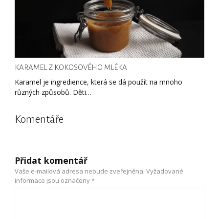
KARAMEL Z KOKOSOVÉHO MLÉKA
Karamel je ingredience, která se dá použít na mnoho
různých způsobů. Děti…
Komentáře
Přidat komentář
Vaše e-mailová adresa nebude zveřejněna.
Vyžadované
informace jsou označeny
*