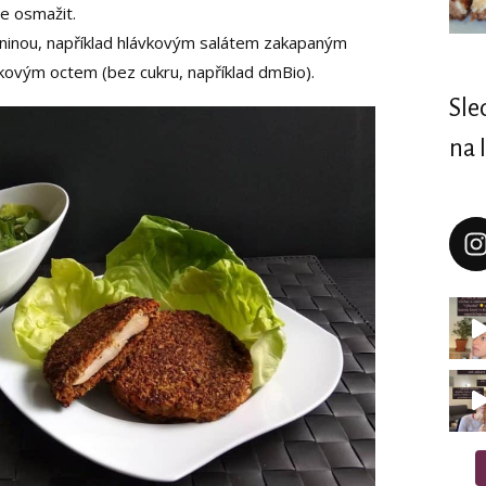
e osmažit.
ninou, například hlávkovým salátem zakapaným
kovým octem (bez cukru, například dmBio).
Sle
na 