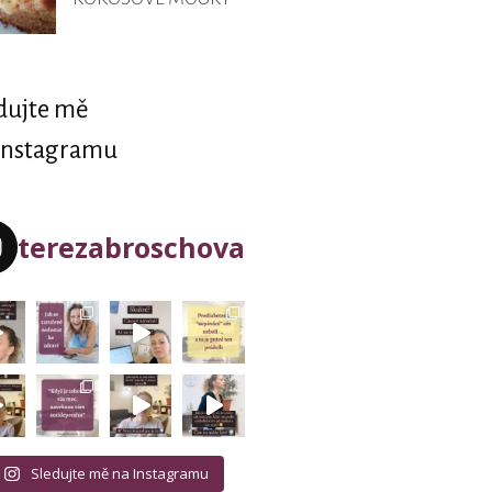
dujte mě
Instagramu
terezabroschova
Sledujte mě na Instagramu