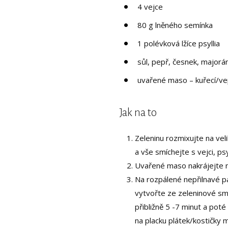
4 vejce
80 g lněného semínka
1 polévková lžíce psyllia
sůl, pepř, česnek, majorá
uvařené maso – kuřecí/v
Jak na to
Zeleninu rozmixujte na vel
a vše smíchejte s vejci, p
Uvařené maso nakrájejte n
Na rozpálené nepřilnavé p
vytvořte ze zeleninové sm
přibližně 5 -7 minut a pot
na placku plátek/kostičky 