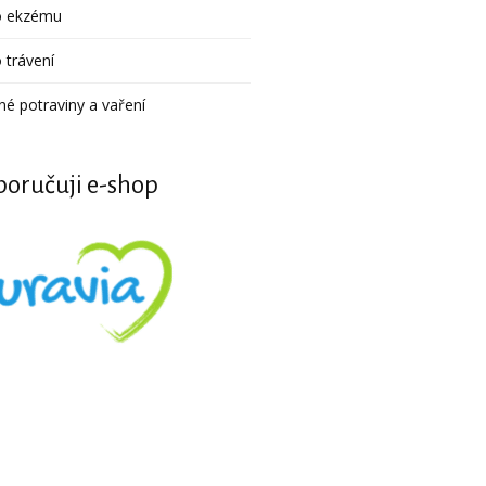
o ekzému
 trávení
né potraviny a vaření
oručuji e-shop