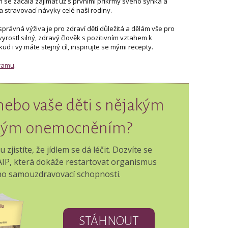
 se začala zajímat už s prvními příkrmy svého synka a
 stravovací návyky celé naší rodiny.
právná výživa je pro zdraví dětí důležitá a dělám vše pro
yrostl silný, zdravý člověk s pozitivním vztahem k
d i vy máte stejný cíl, inspirujte se mými recepty.
gramu
.
 nebo vaše děti s nějakým
kým onemocněním?
jistíte, že jídlem se dá léčit. Dozvíte se
 AIP, která dokáže restartovat organismus
eho samouzdravovací schopnosti.
STÁHNOUT