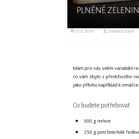
PLNĚNÉ ZELENI
21.5. 2019
Daniela Stará
Mám pro vás velmi variabilní 
co vám zbylo z předchozího va
jako přílohu například k omáčce č
Co budete potřebovat
500 g mrkve
250 g petržele/bílé ředkv