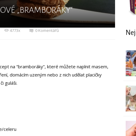
NOVÉ „BRAMBORÁKY“
4773x
0 Komentářů
Nej
recept na “bramboráky”, které můžete naplnit masem,
ření, domácím uzeným nebo z nich udělat placičky
i guláši.
e/celeru