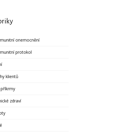
riky
imunitní onemocnění
munitní protokol
ní
hy klientů
 příkrmy
ické zdraví
pty
é