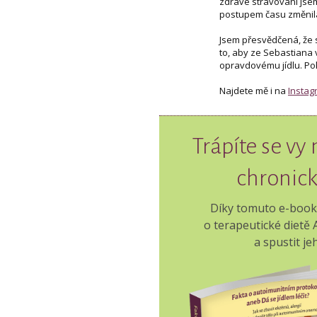
zdravé stravování jsem
postupem času změnila
Jsem přesvědčená, že s
to, aby ze Sebastiana v
opravdovému jídlu. Poku
Najdete mě i na
Insta
Trápíte se vy
chronic
Díky tomuto e-booku z
o terapeutické dietě
a spustit j