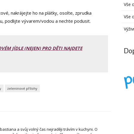
Vše 
vé, nakrájejte ho na plátky, osolte, zprudka
Vše o
u, podlijte vývarem/vodou a nechte podusit.
Výživ
VÉM JÍDLE (NEJEN) PRO DĚTI NAJDETE
Dop
y
zeleninové přílohy
stiana a svůj volný čas nejraději trávím v kuchyni. O