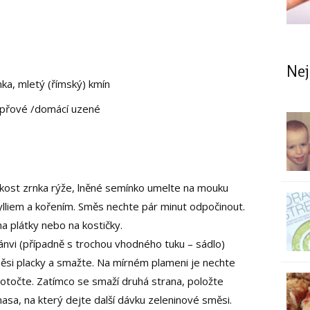
Nej
nka, mletý (římský) kmín
epřové /domácí uzené
ikost zrnka rýže, lněné semínko umelte na mouku
sylliem a kořením. Směs nechte pár minut odpočinout.
a plátky nebo na kostičky.
ánvi (případně s trochou vhodného tuku – sádlo)
ěsi placky a smažte. Na mírném plameni je nechte
é otočte. Zatímco se smaží druhá strana, položte
masa, na který dejte další dávku zeleninové směsi.