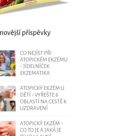
novější příspěvky
CO NEJÍST PŘI
ATOPICKÉM EKZÉMU
- JÍDELNÍČEK
EKZEMATIKA
ATOPICKÝ EKZÉM U
DĚTÍ - VYŘEŠTE 6
OBLASTÍ NA CESTĚ K
UZDRAVENÍ
ATOPICKÝ EKZÉM -
CO TO JE A JAKÁ JE