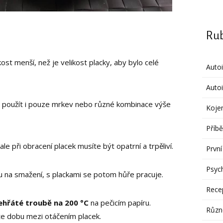
Rub
st menší, než je velikost placky, aby bylo celé
Auto
Autoi
 použít i pouze mrkev nebo různé kombinace výše
Koje
Příbě
 ale při obracení placek musíte být opatrní a trpěliví.
První
Psych
u na smažení, s plackami se potom hůře pracuje.
Rece
ehřáté troubě na 200 °C
na pečicím papíru.
Různ
te dobu mezi otáčením placek.