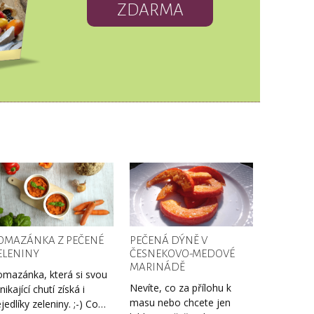
ZDARMA
OMAZÁNKA Z PEČENÉ
PEČENÁ DÝNĚ V
ELENINY
ČESNEKOVO-MEDOVÉ
MARINÁDĚ
mazánka, která si svou
Nevíte, co za přílohu k
nikající chutí získá i
masu nebo chcete jen
jedlíky zeleniny. ;-) Co…