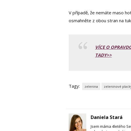
V případě, že nemáte maso hoto
osmahněte z obou stran na tuk
VÍCE O OPRAVDO
TADY>>
Tagy:
zelenina
zeleninové plack
Daniela Stará
Jsem máma 4letého Seba