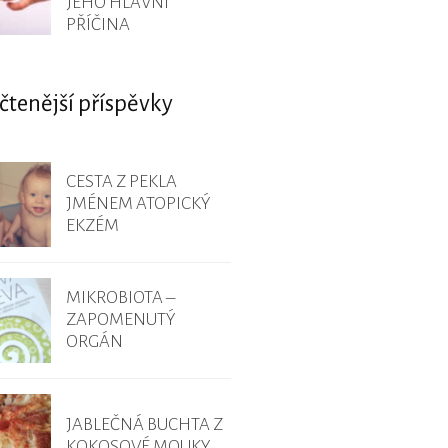
JEHO HLAVNÍ
PŘÍČINA
čtenější příspěvky
CESTA Z PEKLA
JMÉNEM ATOPICKÝ
EKZÉM
MIKROBIOTA –
ZAPOMENUTÝ
ORGÁN
JABLEČNÁ BUCHTA Z
KOKOSOVÉ MOUKY