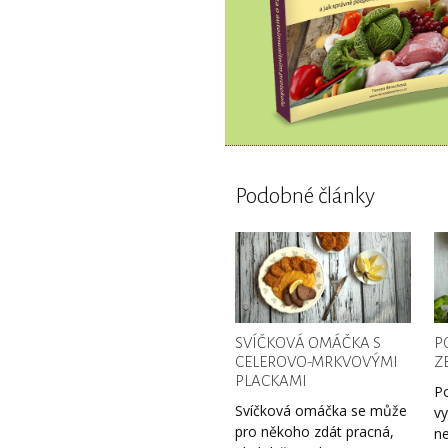
Podobné články
SVÍČKOVÁ OMÁČKA S
P
CELEROVO-MRKVOVÝMI
Z
PLACKAMI
Po
Svíčková omáčka se může
vy
pro někoho zdát pracná,
ne